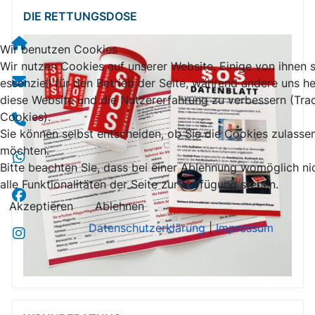
DIE RETTUNGSDOSE
Wir benutzen Cookies
Wir nutzen Cookies auf unserer Website. Einige von ihnen 
essenziell für den Betrieb der Seite, während andere uns he
diese Website und die Nutzererfahrung zu verbessern (Tra
Cookies).
Sie können selbst entscheiden, ob Sie die Cookies zulasse
möchten.
Bitte beachten Sie, dass bei einer Ablehnung womöglich ni
alle Funktionalitäten der Seite zur Verfügung stehen.
Akzeptieren
Ablehnen
Datenschutzerklärung
|
Impressum