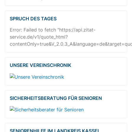
SPRUCH DES TAGES
Error: Failed to fetch "https://api.zitat-
service.de/v1/quote_html?
contentOnly=true&V_2.0.3_A&language=de&target=quot
UNSERE VEREINSCHRONIK
SICHERHEITSBE­RATUNG FÜR SENIOREN
SENIORENHILFE IM LANDKREIS KASSEL