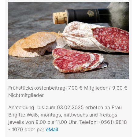
Frühstückskostenbeitrag: 7,00 € Mitglieder / 9,00 €
Nichtmitglieder
Anmeldung bis zum 03.02.2025 erbeten an Frau
Besuch der Weidberghof-Käserei Jütte bei Fuldatal-Simmershausen
Brigitte Weiß, montags, mittwochs und freitags
jeweils von 9.00 bis 11.00 Uhr, Telefon: (0561) 9818
- 1070 oder per
eMail