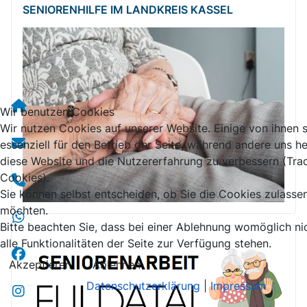
SENIORENHILFE IM LANDKREIS KASSEL
Wir benutzen Cookies
Wir nutzen Cookies auf unserer Website. Einige von ihnen 
essenziell für den Betrieb der Seite, während andere uns he
diese Website und die Nutzererfahrung zu verbessern (Tra
Cookies).
Sie können selbst entscheiden, ob Sie die Cookies zulasse
möchten.
Bitte beachten Sie, dass bei einer Ablehnung womöglich ni
alle Funktionalitäten der Seite zur Verfügung stehen.
Akzeptieren
Ablehnen
Datenschutzerklärung
|
Impressum