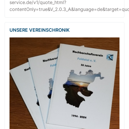
service.de/v1/quote_html?
contentOnly=true&V_2.0.3_A&language=de&target=quot
UNSERE VEREINSCHRONIK