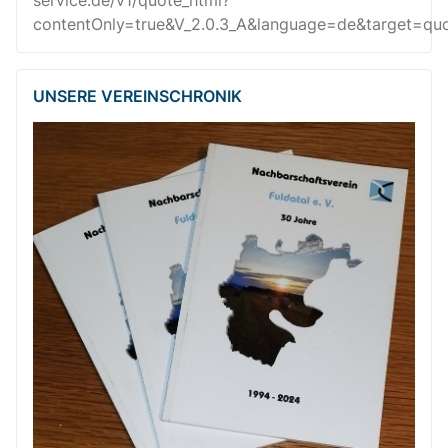
service.de/v1/quote_html?
contentOnly=true&V_2.0.3_A&language=de&target=quot
UNSERE VEREINSCHRONIK