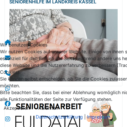
SENIORENHILFE IM LANDKREIS KASSEL
Wir benutzen Cookies
Wir nutzen Cookies auf unserer Website. Einige von ihnen 
essenziell für den Betrieb der Seite, während andere uns he
diese Website und die Nutzererfahrung zu verbessern (Tra
Cookies).
Sie können selbst entscheiden, ob Sie die Cookies zulasse
möchten.
Bitte beachten Sie, dass bei einer Ablehnung womöglich ni
alle Funktionalitäten der Seite zur Verfügung stehen.
Akzeptieren
Ablehnen
Datenschutzerklärung
|
Impressum