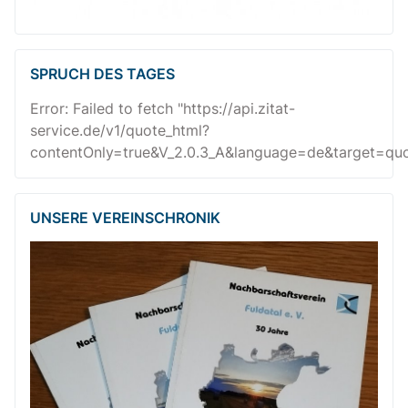
SPRUCH DES TAGES
Error: Failed to fetch "https://api.zitat-
service.de/v1/quote_html?
contentOnly=true&V_2.0.3_A&language=de&target=quot
UNSERE VEREINSCHRONIK