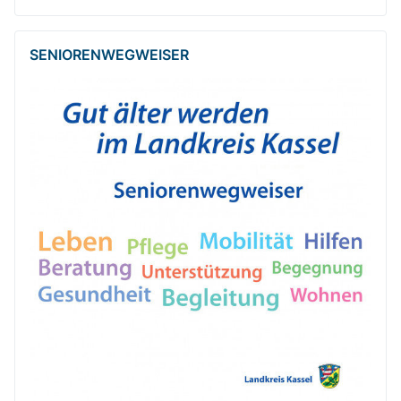
SENIOREN­WEG­WEISER