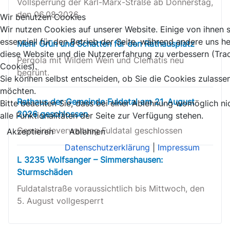
Vollsperrung der Karl-Marx-Straße ab Donnerstag,
den 06.08.2026
Wir benutzen Cookies
Wir nutzen Cookies auf unserer Website. Einige von ihnen 
essenziell für den Betrieb der Seite, während andere uns he
Mehr Grün und Schatten für den Rathausplatz
diese Website und die Nutzererfahrung zu verbessern (Tra
Pergola mit Wildem Wein und Clematis neu
Cookies).
begrünt.
Sie können selbst entscheiden, ob Sie die Cookies zulasse
möchten.
Rathaus der Gemeinde Fuldatal am 21. August
Bitte beachten Sie, dass bei einer Ablehnung womöglich ni
2026 geschlossen
alle Funktionalitäten der Seite zur Verfügung stehen.
Gemeindeverwaltung Fuldatal geschlossen
Akzeptieren
Ablehnen
Datenschutzerklärung
|
Impressum
L 3235 Wolfsanger – Simmershausen:
Sturmschäden
Fuldatalstraße voraussichtlich bis Mittwoch, den
5. August vollgesperrt