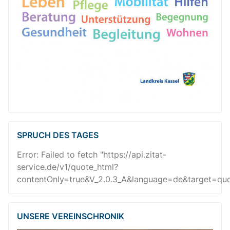
SPRUCH DES TAGES
Error: Failed to fetch "https://api.zitat-
service.de/v1/quote_html?
contentOnly=true&V_2.0.3_A&language=de&target=quot
UNSERE VEREINSCHRONIK