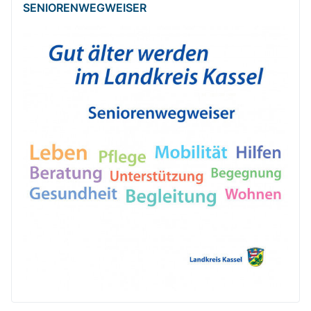
SENIOREN­WEG­WEISER