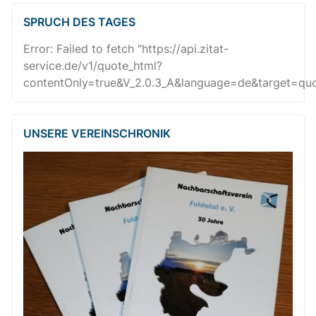
SPRUCH DES TAGES
Error: Failed to fetch "https://api.zitat-
service.de/v1/quote_html?
contentOnly=true&V_2.0.3_A&language=de&target=quot
UNSERE VEREINSCHRONIK