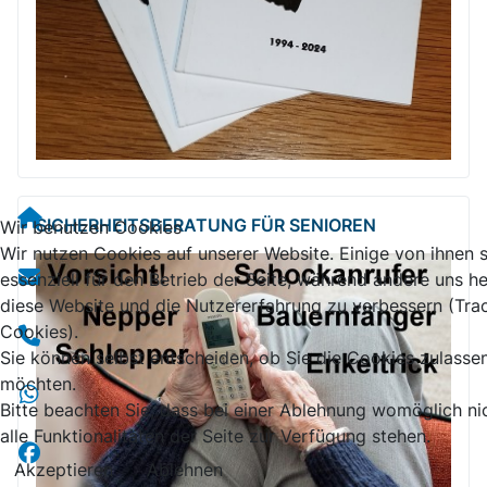
SICHERHEITSBE­RATUNG FÜR SENIOREN
Wir benutzen Cookies
Wir nutzen Cookies auf unserer Website. Einige von ihnen 
essenziell für den Betrieb der Seite, während andere uns he
diese Website und die Nutzererfahrung zu verbessern (Tra
Cookies).
Sie können selbst entscheiden, ob Sie die Cookies zulasse
möchten.
Bitte beachten Sie, dass bei einer Ablehnung womöglich ni
alle Funktionalitäten der Seite zur Verfügung stehen.
Akzeptieren
Ablehnen